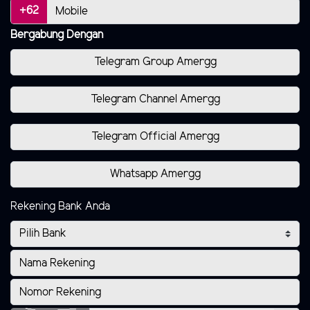
+62
Bergabung Dengan
Telegram Group Amergg
Telegram Channel Amergg
Telegram Official Amergg
Whatsapp Amergg
Rekening Bank Anda