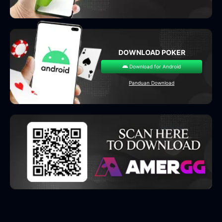
DOWNLOAD POKER
Download for Android
Panduan Download