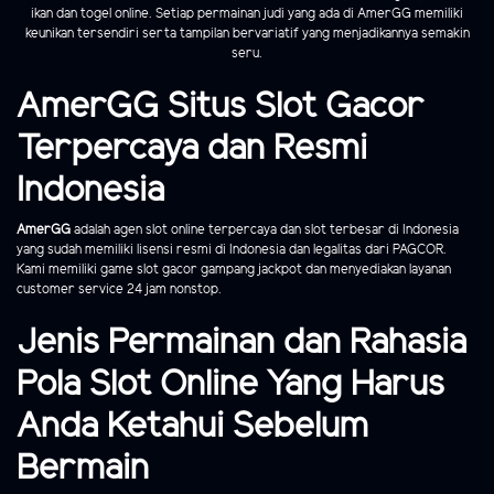
ikan dan togel online. Setiap permainan judi yang ada di AmerGG memiliki
keunikan tersendiri serta tampilan bervariatif yang menjadikannya semakin
seru.
AmerGG Situs Slot Gacor
Terpercaya dan Resmi
Indonesia
AmerGG
adalah agen slot online terpercaya dan slot terbesar di Indonesia
yang sudah memiliki lisensi resmi di Indonesia dan legalitas dari PAGCOR.
Kami memiliki game slot gacor gampang jackpot dan menyediakan layanan
customer service 24 jam nonstop.
Jenis Permainan dan Rahasia
Pola Slot Online Yang Harus
Anda Ketahui Sebelum
Bermain