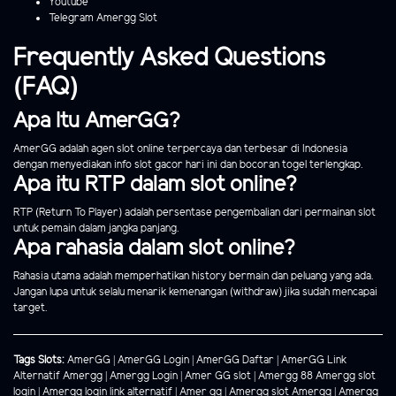
Youtube
Telegram Amergg Slot
Frequently Asked Questions
(FAQ)
Apa Itu AmerGG?
AmerGG adalah agen slot online terpercaya dan terbesar di Indonesia
dengan menyediakan info slot gacor hari ini dan bocoran togel terlengkap.
Apa itu RTP dalam slot online?
RTP (Return To Player) adalah persentase pengembalian dari permainan slot
untuk pemain dalam jangka panjang.
Apa rahasia dalam slot online?
Rahasia utama adalah memperhatikan history bermain dan peluang yang ada.
Jangan lupa untuk selalu menarik kemenangan (withdraw) jika sudah mencapai
target.
Tags Slots:
AmerGG
|
AmerGG Login
|
AmerGG Daftar
|
AmerGG Link
Alternatif
Amergg
|
Amergg Login
|
Amer GG slot
|
Amergg 88
Amergg slot
login
|
Amergg login link alternatif
|
Amer gg
|
Amergg slot
Amergg
|
Amergg