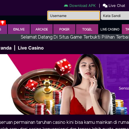
Download APK
Live Chat
O
S
IDNLIVE
ARCADE
POKER
TOGEL
LIVE CASINO
T
s Game Terbukti Pilihan Terbaik AmerGG Dengan Banyak Bonus S
randa
Live Casino
seruan permainan taruhan casino kini bisa kamu mainkan di ru