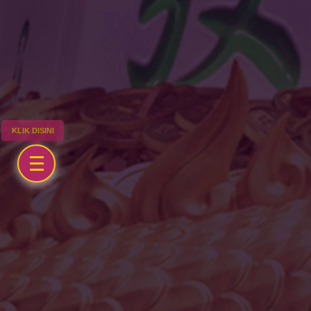
KLIK DISINI