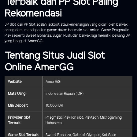
Terbaik dan PP Slot Paling
Rekomendasi
JP Slot dan PP Slot adalah jackpot atau kemenangan yang dicari oleh banyak
orang demi mendapatkan gacor dalam bermain slot online. Game Pragmatic
Play seperti Sweet Bonanza, Sugar Rush, dan banyak lagi memiliki peluang JP
yang tinggi di AmerGG.
Tentang Situs Judi Slot
Online AmerGG
Website
AmerGG
Mata Uang
Indonesian Rupiah (IDR)
Min Deposit
10.000 IDR
Provider Slot
Pragmatic Play, Idn slot, Playtech, Microgaming,
Terbaik
Habanero
Game Slot Terbaik
Sweet Bonanza, Gate of Olympus, Koi Gate