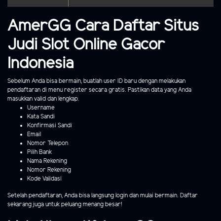
AmerGG Cara Daftar Situs
Judi Slot Online Gacor
Indonesia
Sebelum Anda bisa bermain, buatlah user ID baru dengan melakukan
pendaftaran di menu register secara gratis. Pastikan data yang Anda
masukkan valid dan lengkap.
Username
Kata Sandi
Konfirmasi Sandi
Email
Nomor Telepon
Pilih Bank
Nama Rekening
Nomor Rekening
Kode Validasi
Setelah pendaftaran, Anda bisa langsung login dan mulai bermain. Daftar
sekarang juga untuk peluang menang besar!