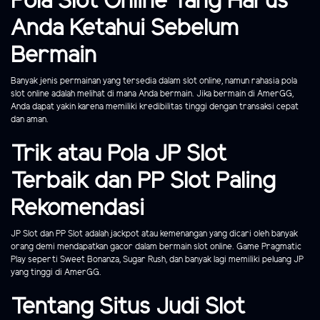
Pola Slot Online Yang Harus
Anda Ketahui Sebelum
Bermain
Banyak jenis permainan yang tersedia dalam slot online, namun rahasia pola
slot online adalah melihat di mana Anda bermain. Jika bermain di AmerGG,
Anda dapat yakin karena memiliki kredibilitas tinggi dengan transaksi cepat
dan aman.
Trik atau Pola JP Slot
Terbaik dan PP Slot Paling
Rekomendasi
JP Slot dan PP Slot adalah jackpot atau kemenangan yang dicari oleh banyak
orang demi mendapatkan gacor dalam bermain slot online. Game Pragmatic
Play seperti Sweet Bonanza, Sugar Rush, dan banyak lagi memiliki peluang JP
yang tinggi di AmerGG.
Tentang Situs Judi Slot