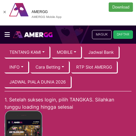
Download
×
AMERGG
AMERGG Mobile App
MASUK
DAFTAR
TENTANG KAMI
MOBILE
Jadwal Bank
INFO
Cara Betting
RTP Slot AMERGG
JADWAL PIALA DUNIA 2026
1. Setelah sukses login, pilih TANGKAS. Silahkan
tunggu loading hingga selesai