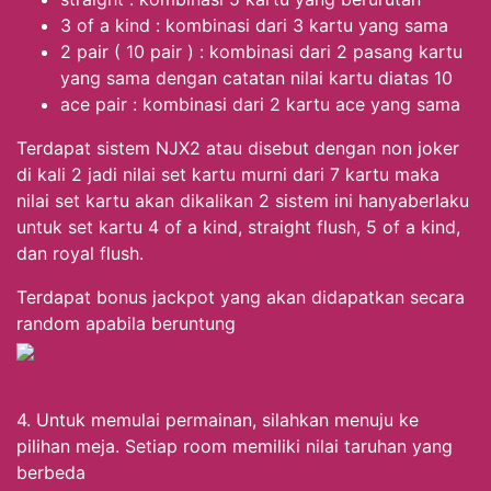
3 of a kind : kombinasi dari 3 kartu yang sama
2 pair ( 10 pair ) : kombinasi dari 2 pasang kartu
yang sama dengan catatan nilai kartu diatas 10
ace pair : kombinasi dari 2 kartu ace yang sama
Terdapat sistem NJX2 atau disebut dengan non joker
di kali 2 jadi nilai set kartu murni dari 7 kartu maka
nilai set kartu akan dikalikan 2 sistem ini hanyaberlaku
untuk set kartu 4 of a kind, straight flush, 5 of a kind,
dan royal flush.
Terdapat bonus jackpot yang akan didapatkan secara
random apabila beruntung
4. Untuk memulai permainan, silahkan menuju ke
pilihan meja. Setiap room memiliki nilai taruhan yang
berbeda