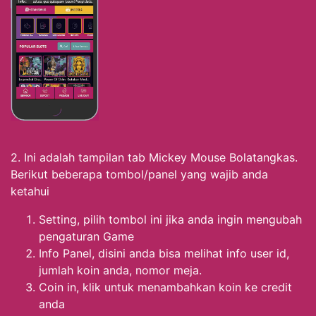
2. Ini adalah tampilan tab Mickey Mouse Bolatangkas.
Berikut beberapa tombol/panel yang wajib anda
ketahui
Setting, pilih tombol ini jika anda ingin mengubah
pengaturan Game
Info Panel, disini anda bisa melihat info user id,
jumlah koin anda, nomor meja.
Coin in, klik untuk menambahkan koin ke credit
anda