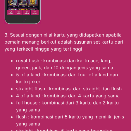
3. Sesuai dengan nilai kartu yang didapatkan apabila
pemain menang berikut adalah susunan set kartu dari
yang terkecil hingga yang tertinggi
royal flush : kombinasi dari kartu ace, king,
queen, jack, dan 10 dengan jenis yang sama
5 of a kind : kombinasi dari four of a kind dan
kartu joker
straight flush : kombinasi dari straight dan flush
4 of a kind : kombinasi dari 4 kartu yang sama
full house : kombinasi dari 3 kartu dan 2 kartu
yang sama
flush : kombinasi dari 5 kartu yang memiliki jenis
yang sama
straight : kombinasi 5 kartu yang berurutan